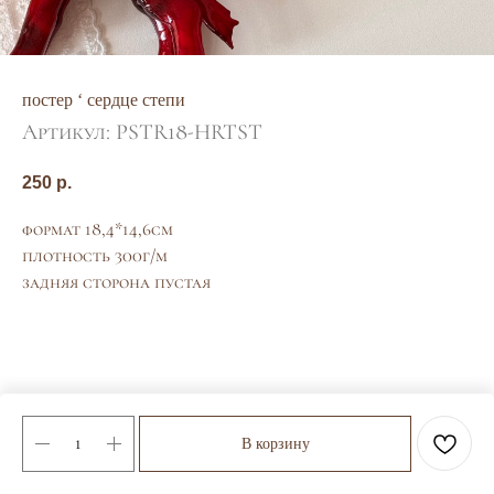
постер ‘ сердце степи
Артикул:
PSTR18-HRTST
250
р.
формат 18,4*14,6см
плотность 300г/м
задняя сторона пустая
В корзину