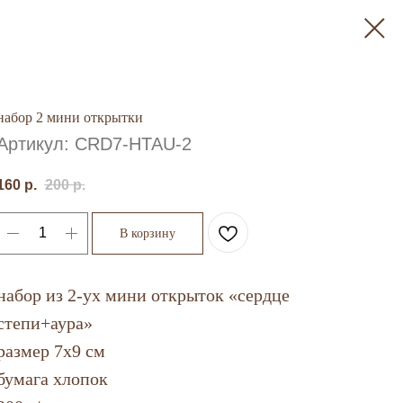
набор 2 мини открытки
Артикул:
CRD7-HTAU-2
160
р.
200
р.
В корзину
набор из 2-ух мини открыток «сердце
степи+аура»
размер 7х9 см
бумага хлопок